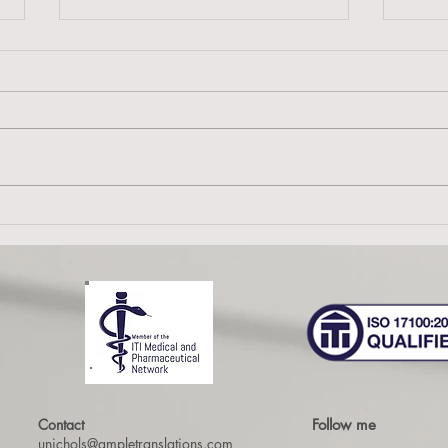
Die 
Lockdown und sonstige
Überraschungen
Contact
Follow me
unichols@ampletranslations.com