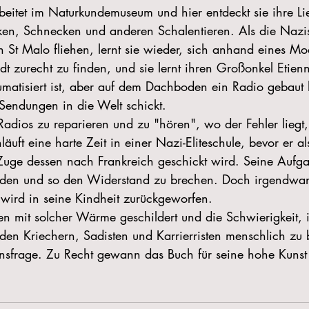
rbeitet im Naturkundemuseum und hier entdeckt sie ihre Li
sken, Schnecken und anderen Schalentieren. Als die Naz
h St Malo fliehen, lernt sie wieder, sich anhand eines Mod
adt zurecht zu finden, und sie lernt ihren Großonkel Etien
umatisiert ist, aber auf dem Dachboden ein Radio gebaut
Sendungen in die Welt schickt.
dios zu reparieren und zu "hören", wo der Fehler liegt,
läuft eine harte Zeit in einer Nazi-Eliteschule, bevor er al
Zuge dessen nach Frankreich geschickt wird. Seine Aufgab
inden und so den Widerstand zu brechen. Doch irgendwan
wird in seine Kindheit zurückgeworfen.
n mit solcher Wärme geschildert und die Schwierigkeit, i
 den Kriechern, Sadisten und Karrierristen menschlich zu 
sfrage. Zu Recht gewann das Buch für seine hohe Kunst 