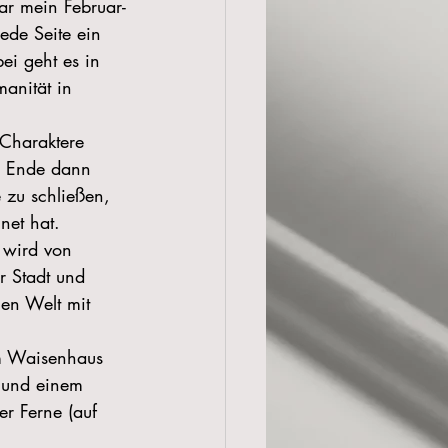
ar mein Februar-
ede Seite ein 
ei geht es in 
anität in 
 Charaktere 
m Ende dann 
 zu schließen, 
net hat.
d wird von 
r Stadt und 
len Welt mit 
m Waisenhaus 
r und einem 
r Ferne (auf 