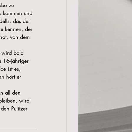
ebe zu 
is kommen und 
ells, das der 
ne kennen, der 
 hat, von dem 
 wird bald 
s 16-jähriger 
e ist es, 
n hört er 
n all den 
bleiben, wird 
den Pulitzer 