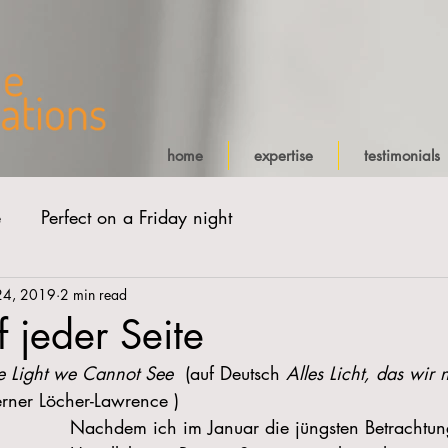
home
expertise
testimonials
e
Perfect on a Friday night
24, 2019
2 min read
f jeder Seite
he Light we Cannot See 
 (auf Deutsch 
Alles Licht, das wir 
rner Löcher-Lawrence )
Nachdem ich im Januar die jüngsten Betrachtun