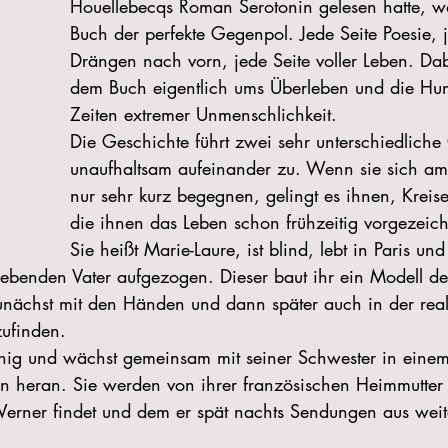
Houellebecqs Roman Serotonin gelesen hatte, w
Buch der perfekte Gegenpol. Jede Seite Poesie, j
Drängen nach vorn, jede Seite voller Leben. Dab
dem Buch eigentlich ums Überleben und die Hum
Zeiten extremer Unmenschlichkeit.
Die Geschichte führt zwei sehr unterschiedliche
unaufhaltsam aufeinander zu. Wenn sie sich a
nur sehr kurz begegnen, gelingt es ihnen, Kreise
die ihnen das Leben schon frühzeitig vorgezeich
Sie heißt Marie-Laure, ist blind, lebt in Paris un
liebenden Vater aufgezogen. Dieser baut ihr ein Modell de
 zunächst mit den Händen und dann später auch in der rea
zufinden.
nnig und wächst gemeinsam mit seiner Schwester in eine
sen heran. Sie werden von ihrer französischen Heimmutte
erner findet und dem er spät nachts Sendungen aus weite