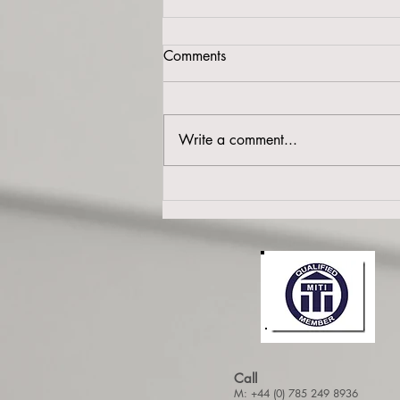
Comments
Einpendeln
Write a comment...
Call
M: +44 (0) 785 249 8936